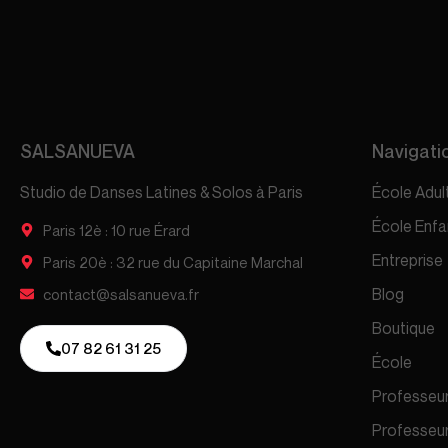
SALSANUEVA
Navigati
Studio de Danses Latines & Solos à Paris
École Adul
École Enfa
Paris 12è : 10 rue Érard
Entreprise
Paris 20è : 32 rue du Capitaine Marchal
Blog
contact@salsanueva.fr
Boutique
07 82 61 31 25
École
Professeur
Professeur