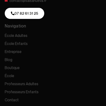
contact@salsanueva.fr
07 82 61 31 25
Navigation
École Adultes
École Enfants
Entreprise
Blog
Boutique
École
Professeurs Adultes
Professeurs Enfants
Contact