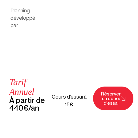
Planning
développé
par
Tarif
Annuel
Réserver
Cours d’essai à
À partir de
un cours
d'essai
15€
440€/an