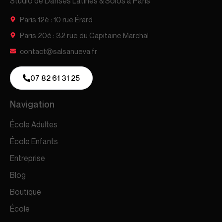
Studio de Danses Latines & Solos à Paris
Paris 12è : 10 rue Érard
Paris 20è : 32 rue du Capitaine Marchal
contact@salsanueva.fr
07 82 61 31 25
Navigation
École Adultes
École Enfants
Entreprise
Blog
Boutique
École