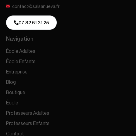
contact@salsanueva.fr
07 82 61 31 25
Navigation
École Adultes
École Enfants
Entreprise
Blog
Boutique
École
Professeurs Adultes
Professeurs Enfants
Contact