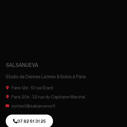
SALSANUEVA
Studio de Danses Latines & Solos à Paris
Paris 12è : 10 rue Érard
Paris 20è : 32 rue du Capitaine Marchal
contact@salsanueva.fr
07 82 61 31 25