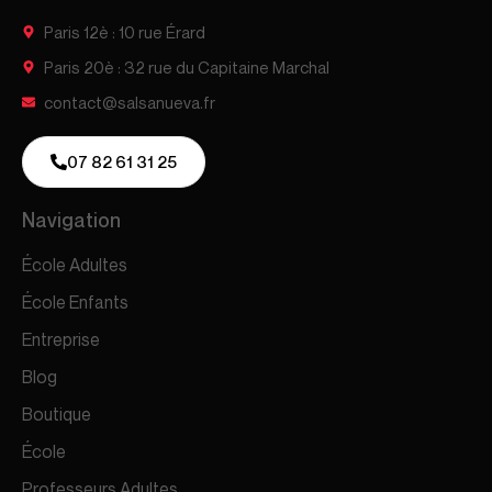
Paris 12è : 10 rue Érard
Paris 20è : 32 rue du Capitaine Marchal
contact@salsanueva.fr
07 82 61 31 25
Navigation
École Adultes
École Enfants
Entreprise
Blog
Boutique
École
Professeurs Adultes